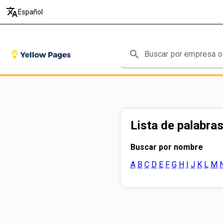
translate
Español
search
Lista de palabras
Buscar por nombre
A
B
C
D
E
F
G
H
I
J
K
L
M