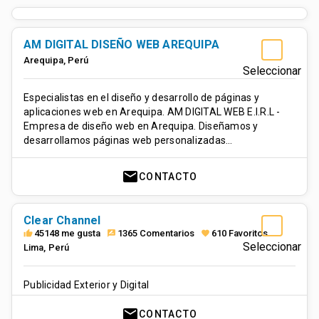
AM DIGITAL DISEÑO WEB AREQUIPA
Arequipa
,
Perú
Seleccionar
Especialistas en el diseño y desarrollo de páginas y
aplicaciones web en Arequipa. AM DIGITAL WEB E.I.R.L -
Empresa de diseño web en Arequipa. Diseñamos y
desarrollamos páginas web personalizadas…
mail
CONTACTO
Clear Channel
45148 me gusta
1365 Comentarios
610 Favoritos
thumb_up
rate_review
favorite
Seleccionar
Lima
,
Perú
Publicidad Exterior y Digital
mail
CONTACTO