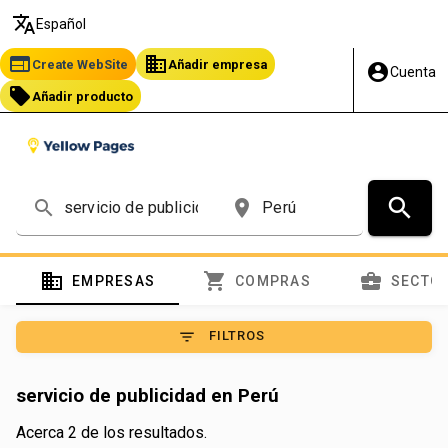
translate
Español
web
business
Create WebSite
Añadir empresa
account_circle
Cuenta
local_offer
Añadir producto
search
search
place
domain
shopping_cart
business_center
EMPRESAS
COMPRAS
SECTO
filter_list
FILTROS
servicio de publicidad en Perú
Acerca 2 de los resultados.