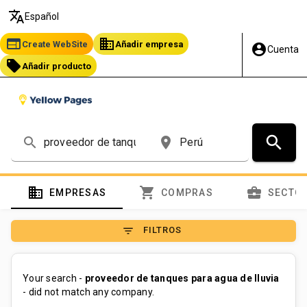
translate
Español
web
business
Create WebSite
Añadir empresa
account_circle
Cuenta
local_offer
Añadir producto
search
search
place
domain
shopping_cart
business_center
EMPRESAS
COMPRAS
SECTO
filter_list
FILTROS
Your search -
proveedor de tanques para agua de lluvia
- did not match any company.