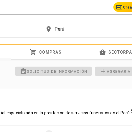
web
Crea
place
shopping_cart
business_center
COMPRAS
SECTORP
assignment
add
SOLICITUD DE INFORMACIÓN
AGREGAR A
l especializada en la prestación de servicios funerarios en el Perú