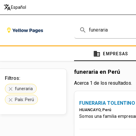
translate
Español
search
domain
EMPRESAS
funeraria en Perú
Filtros:
Acerca 1 de los resultados.
clear
funeraria
clear
País: Perú
FUNERARIA TOLENTINO
HUANCAYO
,
Perú
Somos una familia empresaria