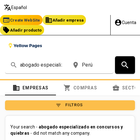
translate
Español
web
business
Create WebSite
Añadir empresa
account_circle
Cuenta
local_offer
Añadir producto
search
search
place
domain
shopping_cart
business_center
EMPRESAS
COMPRAS
SECTO
filter_list
FILTROS
Your search -
abogado especializado en concursos y
quiebras
- did not match any company.